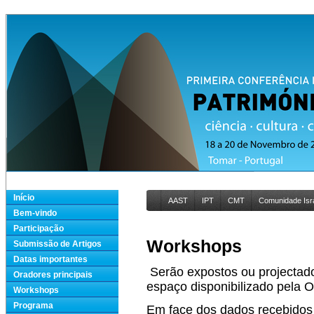
Início
AAST
IPT
CMT
Comunidade Isra
Bem-vindo
Participação
Workshops
Submissão de Artigos
Datas importantes
Serão expostos ou projectado
Oradores principais
espaço disponibilizado pela 
Workshops
Programa
Em face dos dados recebidos