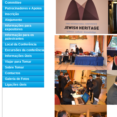
Committee
Patrocinadores e Apoios
Inscrição
Alojamento
Informações para
expositores
Informação para os
palestrantes
Local da Conferência
Excursões da conferência
Informações úteis
Viajar para Tomar
Sobre Tomar
Contactos
Galeria de Fotos
Ligações úteis