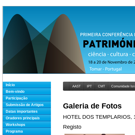
Início
AAST
IPT
CMT
Comunidade Isra
Bem-vindo
Participação
Galeria de Fotos
Submissão de Artigos
Datas importantes
HOTEL DOS TEMPLARIOS, 
Oradores principais
Workshops
Registo
Programa