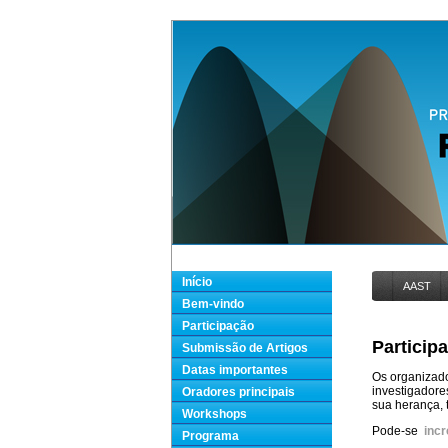
Início
AAST
Bem-vindo
Participação
Particip
Submissão de Artigos
Datas importantes
Os organizado
investigadores
Oradores principais
sua herança, 
Workshops
Pode-se
inc
Programa