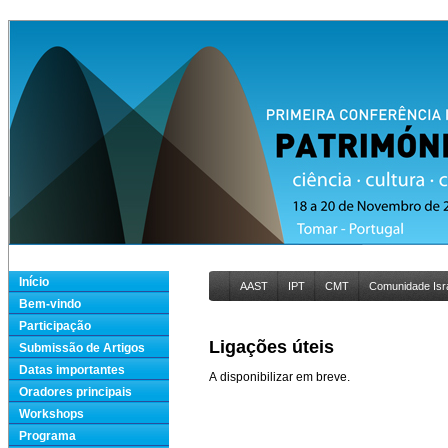
Início
AAST
IPT
CMT
Comunidade Isra
Bem-vindo
Participação
Ligações úteis
Submissão de Artigos
Datas importantes
A disponibilizar em breve.
Oradores principais
Workshops
Programa