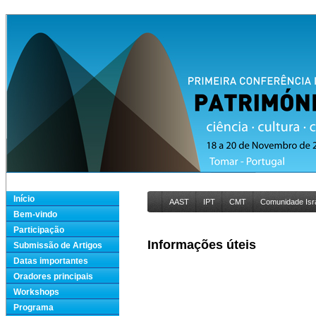
Início
AAST
IPT
CMT
Comunidade Isra
Bem-vindo
Participação
Informações úteis
Submissão de Artigos
Datas importantes
Oradores principais
Workshops
Programa